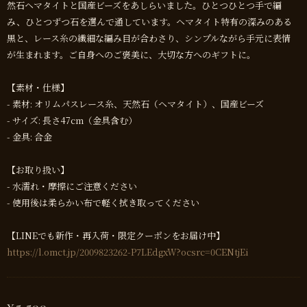
然石ヘマタイトと国産ビーズをあしらいました。ひとつひとつ手で編
み、ひとつずつ石を選んで通しています。ヘマタイト特有の深みのある
黒と、レース糸の繊細な編み目が合わさり、シンプルながら手元に表情
が生まれます。ご自身へのご褒美に、大切な方へのギフトに。
【素材・仕様】
- 素材: オリムパスレース糸、天然石（ヘマタイト）、国産ビーズ
- サイズ: 長さ47cm（金具含む）
- 金具: 合金
【お取り扱い】
- 水濡れ・摩擦にご注意ください
- 使用後は柔らかい布で軽く拭き取ってください
【LINEでも新作・再入荷・限定クーポンをお届け中】
https://l.omct.jp/2009823262-P7LEdgxW?ocsrc=0CENtjEi