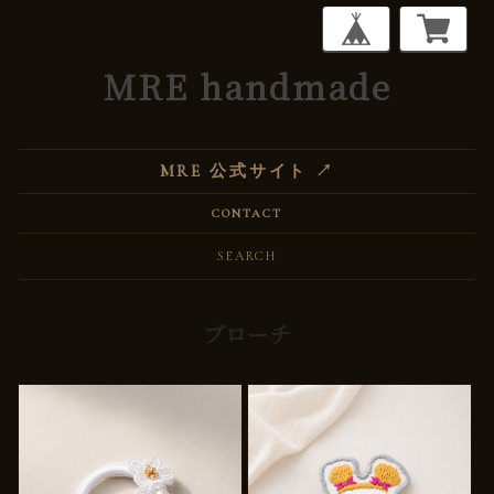
MRE handmade
MRE 公式サイト ↗
CONTACT
ブローチ